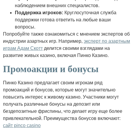
наблюдением внешних специалистов.
Поддержка игроков:
Круглосуточная служба
поддержки готова ответить на любые ваши
вопросы.
Попробуйте также ознакомиться с мнением экспертов об
индустрии азартных игр. Например,
эксперт по азартным
играм Адам Скотт
делится своими взглядами на
развитие живых казино, включая Пинко Казино.
Промоакции и бонусы
Пинко Казино предлагает своим игрокам ряд
промоакций и бонусов, которые могут значительно
повысить интерес к живому казино. Участники могут
получать различные бонусы на депозит или
бездепозитные фриспины, что делает игру еще более
привлекательной. Преимущества бонусов включают:
сайт pinco casino