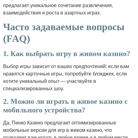
предлагает уникальное сочетание развлечения,
взаимодействия и роста в азартных играх.
Часто задаваемые вопросы
(FAQ)
1. Как выбрать игру в живом казино?
Выбор игры зависит от ваших предпочтений: если вам
нравятся карточные игры, попробуйте блэкджек, если
хотите уникальный опыт — участвуйте в
специализированных шоу.
2. Можно ли играть в живое казино с
мобильного устройства?
Да, Пинко Казино предлагает оптимизированные
мобильные версии для игр в живом казино, что
позволяет вам играть в любое время и в любом месте.