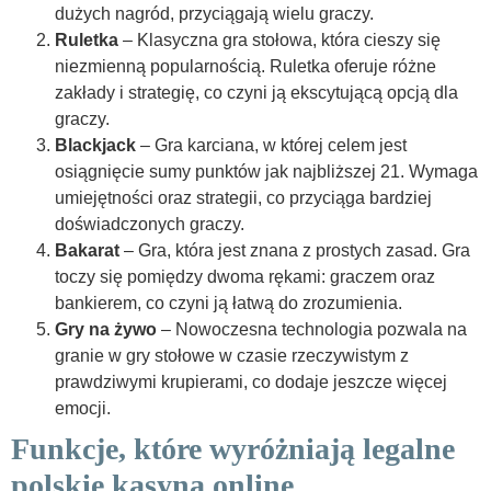
dużych nagród, przyciągają wielu graczy.
Ruletka
– Klasyczna gra stołowa, która cieszy się
niezmienną popularnością. Ruletka oferuje różne
zakłady i strategię, co czyni ją ekscytującą opcją dla
graczy.
Blackjack
– Gra karciana, w której celem jest
osiągnięcie sumy punktów jak najbliższej 21. Wymaga
umiejętności oraz strategii, co przyciąga bardziej
doświadczonych graczy.
Bakarat
– Gra, która jest znana z prostych zasad. Gra
toczy się pomiędzy dwoma rękami: graczem oraz
bankierem, co czyni ją łatwą do zrozumienia.
Gry na żywo
– Nowoczesna technologia pozwala na
granie w gry stołowe w czasie rzeczywistym z
prawdziwymi krupierami, co dodaje jeszcze więcej
emocji.
Funkcje, które wyróżniają legalne
polskie kasyna online