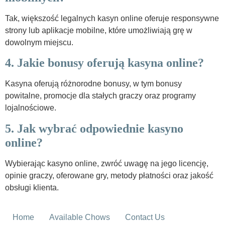
Tak, większość legalnych kasyn online oferuje responsywne
strony lub aplikacje mobilne, które umożliwiają grę w
dowolnym miejscu.
4. Jakie bonusy oferują kasyna online?
Kasyna oferują różnorodne bonusy, w tym bonusy
powitalne, promocje dla stałych graczy oraz programy
lojalnościowe.
5. Jak wybrać odpowiednie kasyno
online?
Wybierając kasyno online, zwróć uwagę na jego licencję,
opinie graczy, oferowane gry, metody płatności oraz jakość
obsługi klienta.
Home
Available Chows
Contact Us