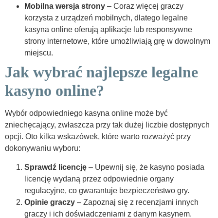
Mobilna wersja strony
– Coraz więcej graczy
korzysta z urządzeń mobilnych, dlatego legalne
kasyna online oferują aplikacje lub responsywne
strony internetowe, które umożliwiają grę w dowolnym
miejscu.
Jak wybrać najlepsze legalne
kasyno online?
Wybór odpowiedniego kasyna online może być
zniechęcający, zwłaszcza przy tak dużej liczbie dostępnych
opcji. Oto kilka wskazówek, które warto rozważyć przy
dokonywaniu wyboru:
Sprawdź licencję
– Upewnij się, że kasyno posiada
licencję wydaną przez odpowiednie organy
regulacyjne, co gwarantuje bezpieczeństwo gry.
Opinie graczy
– Zapoznaj się z recenzjami innych
graczy i ich doświadczeniami z danym kasynem.