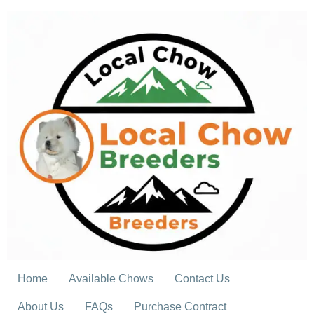
Skip
to
content
Home
Available Chows
Contact Us
About Us
FAQs
Purchase Contract