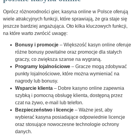
Oprócz różnorodności gier, kasyna online w Polsce oferują
wiele atrakcyjnych funkcji, które sprawiają, że gra staje się
jeszcze bardziej angażująca. Oto kilka kluczowych funkcji,
na które warto zwrócić uwagę:
Bonusy i promocje
– Większość kasyn online oferuje
różne bonusy powitalne oraz promocje dla stałych
graczy, co zwiększa szanse na wygraną.
Programy lojalnościowe
– Gracze mogą zdobywać
punkty lojalnościowe, które można wymieniać na
nagrody lub bonusy.
Wsparcie klienta
– Dobre kasyno online zapewnia
szybką i pomocną obsługę klienta, dostępną przez
czat na żywo, e-mail lub telefon.
Bezpieczeństwo i licencje
– Ważne jest, aby
wybierać kasyna posiadające odpowiednie licencje
oraz stosujące nowoczesne technologie ochrony
danych.