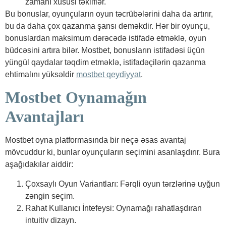
zamanı xüsusi təkliflər.
Bu bonuslar, oyunçuların oyun təcrübələrini daha da artırır,
bu da daha çox qazanma şansı deməkdir. Hər bir oyunçu,
bonuslardan maksimum dərəcədə istifadə etməklə, oyun
büdcəsini artıra bilər. Mostbet, bonusların istifadəsi üçün
yüngül qaydalar təqdim etməklə, istifadəçilərin qazanma
ehtimalını yüksəldir
mostbet qeydiyyat
.
Mostbet Oynamağın
Avantajları
Mostbet oyna platformasında bir neçə əsas avantaj
mövcuddur ki, bunlar oyunçuların seçimini asanlaşdırır. Bura
aşağıdakılar aiddir:
Çoxsaylı Oyun Variantları: Fərqli oyun tərzlərinə uyğun
zəngin seçim.
Rahat Kullanıcı İntefeysi: Oynamağı rahatlaşdıran
intuitiv dizayn.