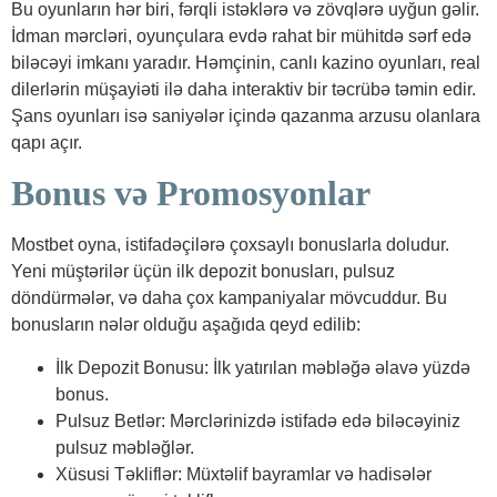
Bu oyunların hər biri, fərqli istəklərə və zövqlərə uyğun gəlir.
İdman mərcləri, oyunçulara evdə rahat bir mühitdə sərf edə
biləcəyi imkanı yaradır. Həmçinin, canlı kazino oyunları, real
dilerlərin müşayiəti ilə daha interaktiv bir təcrübə təmin edir.
Şans oyunları isə saniyələr içində qazanma arzusu olanlara
qapı açır.
Bonus və Promosyonlar
Mostbet oyna, istifadəçilərə çoxsaylı bonuslarla doludur.
Yeni müştərilər üçün ilk depozit bonusları, pulsuz
döndürmələr, və daha çox kampaniyalar mövcuddur. Bu
bonusların nələr olduğu aşağıda qeyd edilib:
İlk Depozit Bonusu: İlk yatırılan məbləğə əlavə yüzdə
bonus.
Pulsuz Betlər: Mərclərinizdə istifadə edə biləcəyiniz
pulsuz məbləğlər.
Xüsusi Təkliflər: Müxtəlif bayramlar və hadisələr