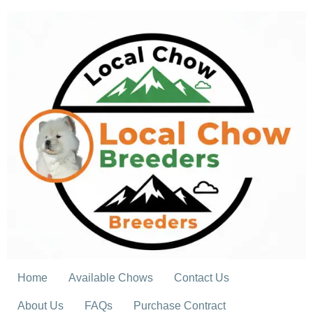
Skip
to
content
Home
Available Chows
Contact Us
About Us
FAQs
Purchase Contract