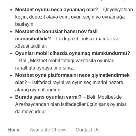
Mostbet oyunu necə oynamaq olar?
– Qeydiyyatdan
keçin, depozit əlavə edin, oyun seçin və oynamağa
başlayın.
Mostbet-də bonuslar hansı növ fəsil
münasibətlidir?
– İlk depozit, pulsuz mərclər və
xüsusi təkliflər.
Oyunları mobil cihazda oynamaq mümkündürmü?
– Bəli, Mostbet mobil tətbiqi vasitəsilə oyunları
rahatlıqla oynaya bilərsiniz.
Mostbet oyna platformasını necə qiymətləndirmək
olar?
– İstifadəçi rəyini və oyun seçimlərini nəzərə
alaraq qiymətləndirin.
Burada şans oyunları varmı?
– Bəli, Mostbet-də
Azərbaycandan olan istifadəçilər üçün şans oyunları
da mövcuddur.
Home
Available Chows
Contact Us