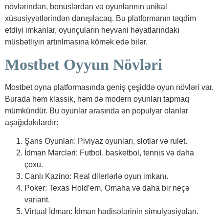
növlərindən, bonuslardan və oyunlarının unikal
xüsusiyyətlərindən danışılacaq. Bu platformanın təqdim
etdiyi imkanlar, oyunçuların heyvani həyatlarındakı
müsbətliyin artırılmasına kömək edə bilər.
Mostbet Oyyun Növləri
Mostbet oyna platformasında geniş çeşiddə oyun növləri var.
Burada həm klassik, həm də modern oyunları tapmaq
mümkündür. Bu oyunlar arasında ən populyar olanlar
aşağıdakılardır:
Şans Oyunları: Piviyaz oyunları, slotlar və rulet.
İdman Mərcləri: Futbol, basketbol, tennis və daha
çoxu.
Canlı Kazino: Real dilerlərlə oyun imkanı.
Poker: Texas Hold’em, Omaha və daha bir neçə
variant.
Virtual İdman: İdman hadisələrinin simulyasiyaları.