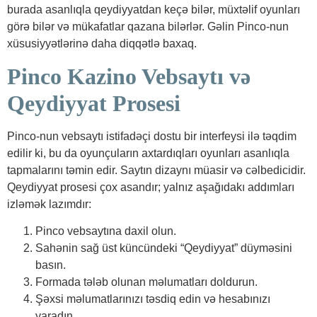
burada asanlıqla qeydiyyatdan keçə bilər, müxtəlif oyunları
görə bilər və mükafatlar qazana bilərlər. Gəlin Pinco-nun
xüsusiyyətlərinə daha diqqətlə baxaq.
Pinco Kazino Vebsaytı və
Qeydiyyat Prosesi
Pinco-nun vebsaytı istifadəçi dostu bir interfeysi ilə təqdim
edilir ki, bu da oyunçuların axtardıqları oyunları asanlıqla
tapmalarını təmin edir. Saytın dizaynı müasir və cəlbedicidir.
Qeydiyyat prosesi çox asandır; yalnız aşağıdakı addımları
izləmək lazımdır:
Pinco vebsaytına daxil olun.
Sahənin sağ üst küncündeki “Qeydiyyat” düyməsini
basın.
Formada tələb olunan məlumatları doldurun.
Şəxsi məlumatlarınızı təsdiq edin və hesabınızı
yaradın.