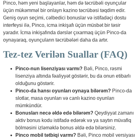
Pinco, həm yeni başlayanlar, həm də təcrübəli oyunçular
üçün mükəmməl bir onlayn kazino təcrübəsi təqdim edir.
Geniş oyun seçimi, cəlbedici bonuslar və istifadəçi dostu
interfeysi ilə, Pinco, icma inkişafı üçün müsbət bir təsir
yaradır. İcma inkişafında dərslər çıxarmaq üçün Pinco-da
oynayaraq, oyunçuların təcrübələri daha da artır.
Tez-tez Verilən Suallar (FAQ)
Pinco-nun lisenziyası varmı?
Bəli, Pinco, rəsmi
lisenziya altında fəaliyyət göstərir, bu da onun etibarlı
olduğunu göstərir.
Pinco-da hansı oyunları oynaya bilərəm?
Pinco-da
slotlar, masa oyunları və canlı kazino oyunları
mümkündür.
Bonusları necə əldə edə bilərəm?
Qeydiyyat zamanı
aktiv bonus kodu istifadə edərək və ya saytın müvafiq
bölməsini izləməklə bonus əldə edə bilərsiniz.
Pinco mobil tətbiqi varmı?
Bəli, Pinco mobil versiyası